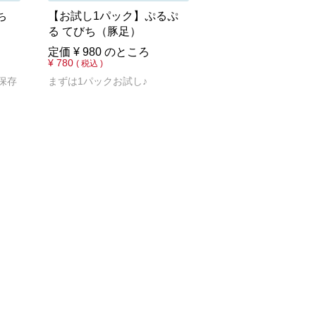
ち
【お試し1パック】ぷるぷ
る てびち（豚足）
定価
¥
980
のところ
¥
780
税込
保存
まずは1パックお試し♪