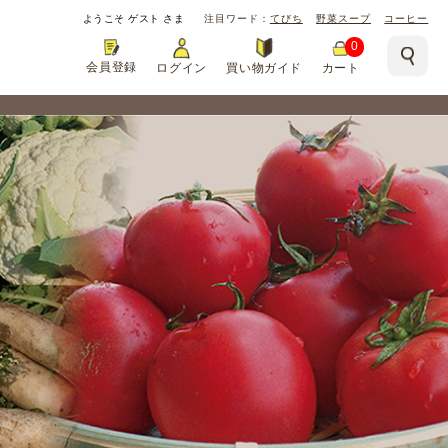
ようこそ
ゲスト
さま
注目ワード
てびち
野菜スープ
コーヒー
0
会員登録
ログイン
買い物ガイド
カート