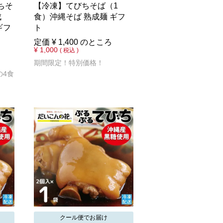
ちそ
【冷凍】てびちそば（1
成
食）沖縄そば 熟成麺 ギフ
ギフ
ト
定価
¥
1,400
のところ
¥
1,000
税込
期間限定！特別価格！
の4食
クール便でお届け