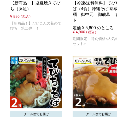
【新商品！】塩糀焼きてび
【冷凍/送料無料】てび
ち（豚足）
ば（4食）沖縄そば 熟
麺 御中元 御歳暮 
¥
580
税込
ト
【新商品！】だいこんの花のて
定価
¥
5,600
のところ
びち 第二弾！！
¥
4,900
税込
期間限定！特別価格<人気
セット>
クール便でお届け
クール便でお届け