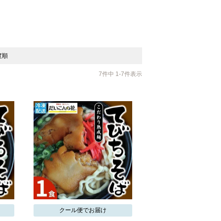
度順
7
件中
1
-
7
件表示
クール便でお届け