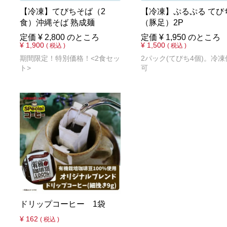
【冷凍】てびちそば（2
【冷凍】ぷるぷる てび
食）沖縄そば 熟成麺
（豚足）2P
定価
¥
2,800
のところ
定価
¥
1,950
のところ
¥
1,900
¥
1,500
税込
税込
期間限定！特別価格！<2食セッ
2パック(てびち4個)。冷凍
ト>
可
ドリップコーヒー 1袋
¥
162
税込