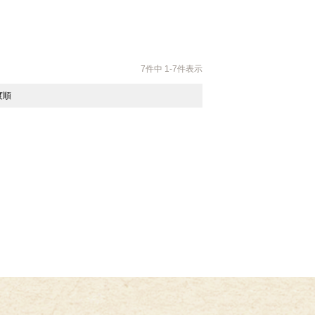
7
件中
1
-
7
件表示
度順