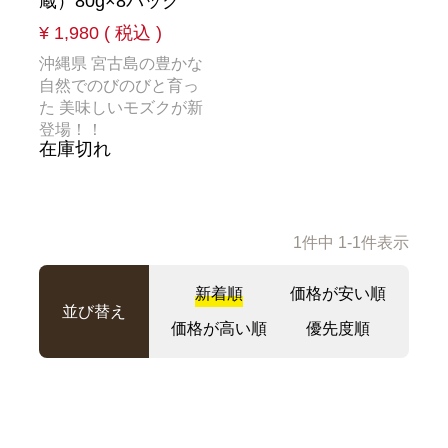
蔵）80g×8パック
¥
1,980
税込
沖縄県 宮古島の豊かな
自然でのびのびと育っ
た 美味しいモズクが新
登場！！
在庫切れ
1
件中
1
-
1
件表示
新着順
価格が安い順
並び替え
価格が高い順
優先度順