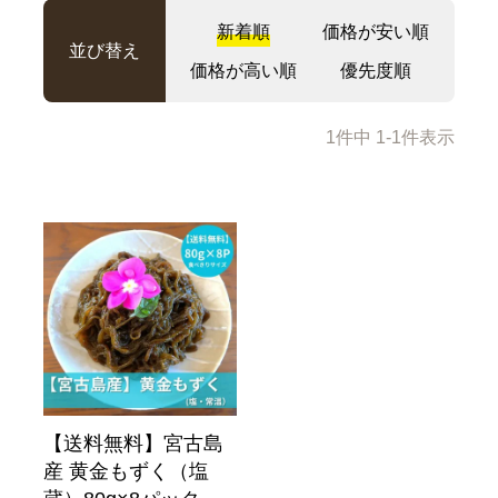
新着順
価格が安い順
並び替え
価格が高い順
優先度順
1
件中
1
-
1
件表示
【送料無料】宮古島
産 黄金もずく（塩