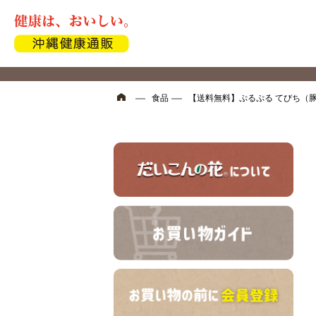
食品
【送料無料】ぷるぷる てびち（豚