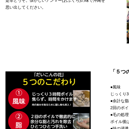
是非どうぞ。懐かしいアンマー(おふくろ)の味で沖縄を
思い出してください。
「５つ
●風味
じっくり
●余計な
2回のボ
●毛の処理
ボイル後
●味の浸透