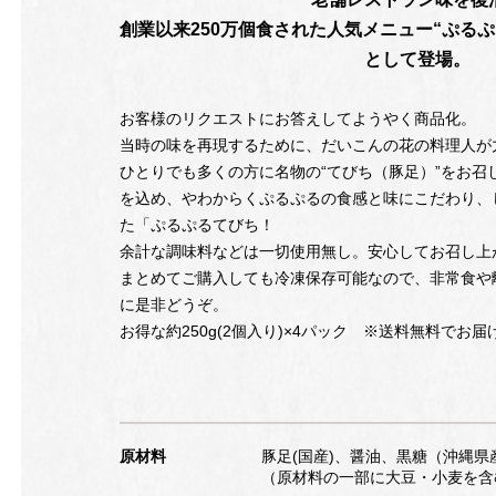
創業以来250万個食された人気メニュー“ぷる
として登場。
お客様のリクエストにお答えしてようやく商品化。
当時の味を再現するために、だいこんの花の料理人が
ひとりでも多くの方に名物の“てびち（豚足）”をお召
を込め、やわからくぷるぷるの食感と味にこだわり、
た「ぷるぷるてびち！
余計な調味料などは一切使用無し。安心してお召し上
まとめてご購入しても冷凍保存可能なので、非常食や
に是非どうぞ。
お得な約250g(2個入り)×4パック ※送料無料でお
原材料
豚足(国産)、醤油、黒糖（沖縄
（原材料の一部に大豆・小麦を含