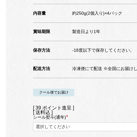
内容量
約250g(2個入り)×4パック
賞味期限
製造日より1年
保存方法
-18度以下で保存してください。
配送方法
冷凍便にて配送 ※全国にお届け
クール便でお届け
[
39
ポイント進呈 ]
送料込
シール熨斗(通年)
(必
須)