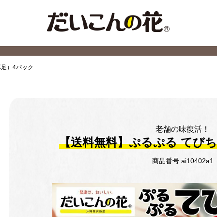
足）4パック
老舗の味復活！
【送料無料】ぷるぷる てびち
商品番号
ai10402a1