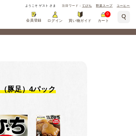
ようこそ
ゲスト
さま
注目ワード
てびち
野菜スープ
コーヒー
0
会員登録
ログイン
買い物ガイド
カート
（豚足）4パック