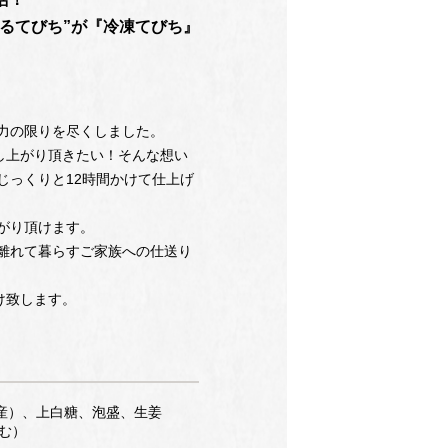
ぷるてびち”が『冷凍てびち』
力の限りを尽くしました。
し上がり頂きたい！そんな想い
じっくりと12時間かけて仕上げ
がり頂けます。
離れて暮らすご家族への仕送り
届け致します。
県産）、上白糖、泡盛、生姜
む）